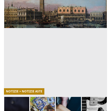
vendita memorabile, con un approfondimento sulle
opportunità da cogliere per compiere investimenti
fruttuosi a [...]
NOTIZIE > NOTIZIE ASTE
09/07/2025
Aste online gli oggetti più ricercati e le cifre