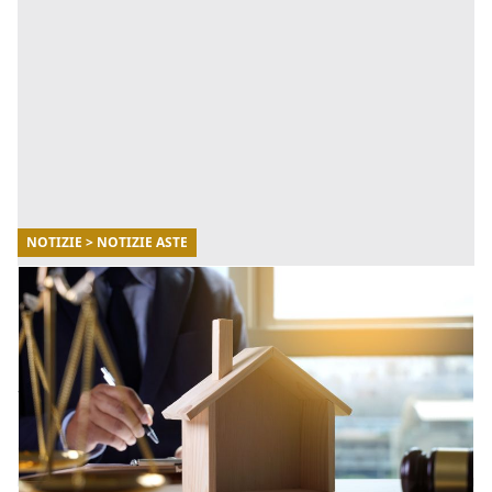
NOTIZIE > NOTIZIE ASTE
02/04/2026
Comprare una casa all’asta occupata:
conviene davvero?
Comprendere la natura dell’occupazione è
fondamentale per valutare correttamente
l’investimento e pianificare i tempi di utilizzo
dell’immobile. [...]