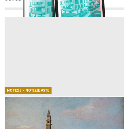
NOTIZIE > NOTIZIE ASTE
30/07/2025
Canaletto dei record - Perchè conviene
investire in opere d'arte all'asta?
Di seguito potrai scoprire tutti i dettagli di questa