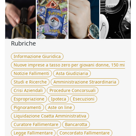
folli sborsate
In questo articolo vedremo quali sono gli oggetti più
ambiti e quali sono state le follie che passeranno alla
storia delle aste. [...]
Rubriche
Informazione Giuridica
Nuove imprese a tasso zero per giovani donne, 150 milioni 
Notizie Fallimenti
Asta Giudiziaria
Studi e Ricerche
Amministrazione Straordinaria
Crisi Aziendali
Procedure Concorsuali
Espropriazione
Ipoteca
Esecuzioni
Pignoramenti
Aste on line
Liquidazione Coatta Amministrativa
Curatore Fallimentare
Bancarotta
Legge Fallimentare
Concordato Fallimentare