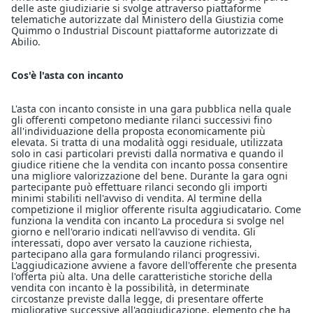
delle aste giudiziarie si svolge attraverso piattaforme
telematiche autorizzate dal Ministero della Giustizia come
Quimmo o Industrial Discount piattaforme autorizzate di
Abilio.
Cos'è l'asta con incanto
L'asta con incanto consiste in una gara pubblica nella quale
gli offerenti competono mediante rilanci successivi fino
all'individuazione della proposta economicamente più
elevata. Si tratta di una modalità oggi residuale, utilizzata
solo in casi particolari previsti dalla normativa e quando il
giudice ritiene che la vendita con incanto possa consentire
una migliore valorizzazione del bene. Durante la gara ogni
partecipante può effettuare rilanci secondo gli importi
minimi stabiliti nell'avviso di vendita. Al termine della
competizione il miglior offerente risulta aggiudicatario. Come
funziona la vendita con incanto La procedura si svolge nel
giorno e nell'orario indicati nell'avviso di vendita. Gli
interessati, dopo aver versato la cauzione richiesta,
partecipano alla gara formulando rilanci progressivi.
L'aggiudicazione avviene a favore dell'offerente che presenta
l'offerta più alta. Una delle caratteristiche storiche della
vendita con incanto è la possibilità, in determinate
circostanze previste dalla legge, di presentare offerte
migliorative successive all'aggiudicazione, elemento che ha