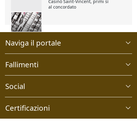
Casinò Saint-Vincent, primi sì
al concordato
Naviga il portale
Fallimenti
Social
Certificazioni
Abilio S.p.A
Società a socio unico Email:
info@abilio.com
| Telefono: