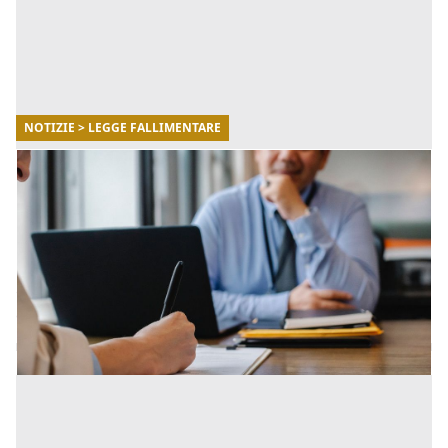
NOTIZIE > LEGGE FALLIMENTARE
16/03/2023
Novità introdotte nella composizione
negoziata
La composizione negoziata è una procedura
riformulata che consente alle imprese in difficoltà di
gestire le situazioni di squilibrio patrimoniale o
economico-finanz [...]