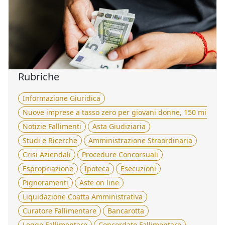
funziona
Che cos'è la transazione fiscale? Vediamo insieme chi
può accedere alla transazione, quali sono le tipologie e
come funziona. [...]
Rubriche
Informazione Giuridica
Nuove imprese a tasso zero per giovani donne, 150 milioni 
Notizie Fallimenti
Asta Giudiziaria
Studi e Ricerche
Amministrazione Straordinaria
Crisi Aziendali
Procedure Concorsuali
Espropriazione
Ipoteca
Esecuzioni
Pignoramenti
Aste on line
Liquidazione Coatta Amministrativa
Curatore Fallimentare
Bancarotta
Legge Fallimentare
Concordato Fallimentare