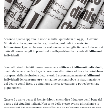
Secondo quanto appreso in rete e su tutti i quotidiani di oggi, il Governo
Monti starebbe approntando degli studi approfonditi in
materia
fallimentare
.
Quello che suscita scalpore nelle famiglie italiane è che non si
tratta di norme per gli imprenditori ma disposizioni in materia di
fallimenti
individuali
.
Sono allo studio infatti nuove norme per
codificare i fallimenti individuali
,
quelli delle persone fisiche, e la creazione di strutture ad hoc che potrebbero
occuparsi della risoluzione degli stessi. L'accompagnamento ai
fallimenti
individuali del consumatore
– cittadino consentirebbe la ristrutturazione
del debito con il fisco, e quindi una diversa rateazione, e potrebbe evitare
pignoramenti.
Questo è quanto pensa il Premier Monti che si dice fiducioso per il bene del
paese e dei cittadini italiani. Non sono dello stesso avviso gli italiani e le
associazioni dei consumatori, che sollevano un polverone ancor prima che