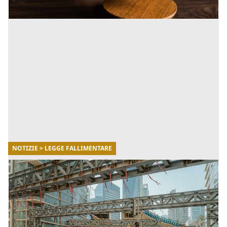
NOTIZIE > LEGGE FALLIMENTARE
18/07/2022
Cessione crediti bloccati, PMI a rischio
fallimento
A oggi sono migliaia le aziende la cui cessione crediti è
bloccata, per oltre cinque miliardi di euro non accettati