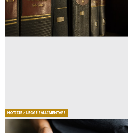
2022, si è pronunciato sullo schema di Decreto
Legislativo contenente le modifiche al Codice della crisi
di [...]
NOTIZIE > LEGGE FALLIMENTARE
13/05/2022
La transazione fiscale: cos'è e come