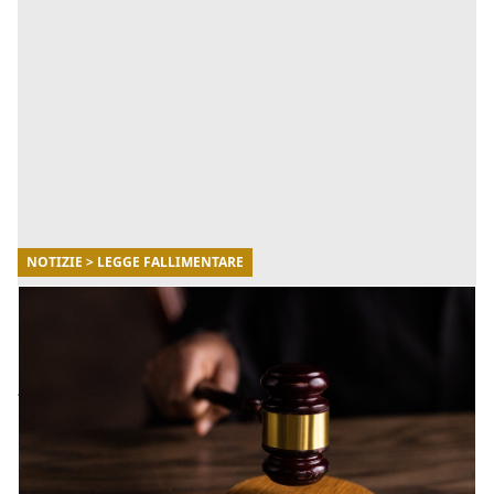
NOTIZIE > LEGGE FALLIMENTARE
27/10/2022
Codice delle crisi di impresa e la
digitalizzazione
A seguito della pubblicazione in Gazzetta ufficiale del
D.lgs. n.83/2022 (“Decreto Insolvency”) è
definitivamente entrato in vigore il Codice della Crisi e
dell’ins [...]