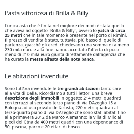
L’asta vittoriosa di Brilla & Billy
L’unica asta che è finita nel migliore dei modi è stata quella
che aveva ad oggetto “Brilla & Billy”, ovvero lo
yatch di circa
25 metri
che in tale momento è presente nel porto di Rimini.
Il prezzo di vendita è stato, tuttavia, più basso di quello di
partenza, giacchè gli eredi chiedevano una somma di almeno
230 mila euro e alla fine hanno accettato l’offerta di poco
meno di 210 mila euro giunta direttamente dall’agenzia che
ha curato la
messa all’asta della nota banca
.
Le abitazioni invendute
Sono tutt’ora invendute le
tre grandi abitazioni
tanto care
alla vita di Dalla. Ricordiamo a tutti i lettori una breve
descrizione degli immobili
in oggetto: 214 metri quadrati
con terrazzi al secondo-terzo piano di Via D’Azeglio 15 a
Bologna ad uso privato dell’artista; 220 metri quadrati al
terzo-quarto piano di via D’Azeglio che sono stati abitati fino
alla primavera 2012 da Marco Alemanno; la villa di Milo ai
piedi dell’Etna da 400 metri quadri con una dependance di
50, piscina, parco e 20 ettari di bosco.