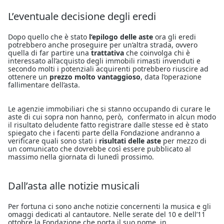
L’eventuale decisione degli eredi
Dopo quello che è stato
l’epilogo delle aste
ora gli eredi
potrebbero anche proseguire per un’altra strada, ovvero
quella di far partire una
trattativa
che coinvolga chi è
interessato all’acquisto degli immobili rimasti invenduti e
secondo molti i potenziali acquirenti potrebbero riuscire ad
ottenere un
prezzo molto vantaggioso
, data l’operazione
fallimentare dell’asta.
Le agenzie immobiliari che si stanno occupando di curare le
aste di cui sopra non hanno, però, confermato in alcun modo
il risultato deludente fatto registrare dalle stesse ed è stato
spiegato che i facenti parte della Fondazione andranno a
verificare quali sono stati i
risultati delle aste
per mezzo di
un comunicato che dovrebbe così essere pubblicato al
massimo nella giornata di lunedì prossimo.
Dall’asta alle notizie musicali
Per fortuna ci sono anche notizie concernenti la musica e gli
omaggi dedicati al cantautore. Nelle serate del 10 e dell’11
ottobre la Fondazione che porta il suo nome, in