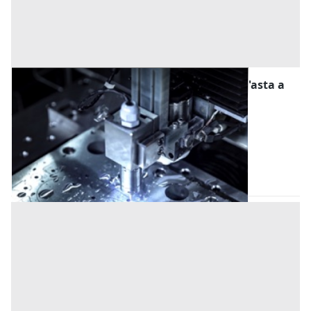
Macchine per la Lavorazione dei Metalli all'asta a
Livorno
Offerta minima
15.000 €
Livorno
(Livorno)
Codice asta:
AW3236027
Asta chiusa