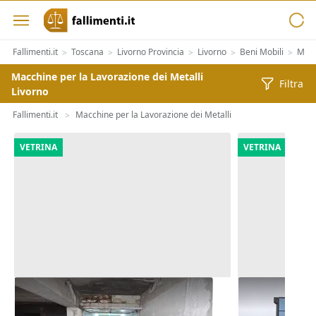
Fallimenti.it
Toscana
Livorno Provincia
Livorno
Beni Mobili
Macc
>
>
>
>
>
Macchine per la Lavorazione dei Metalli
Filtra
Livorno
Fallimenti.it
Macchine per la Lavorazione dei Metalli
>
VETRINA
VETRINA
Asta Deposito al piano
Asta Ufficio
seminterrato