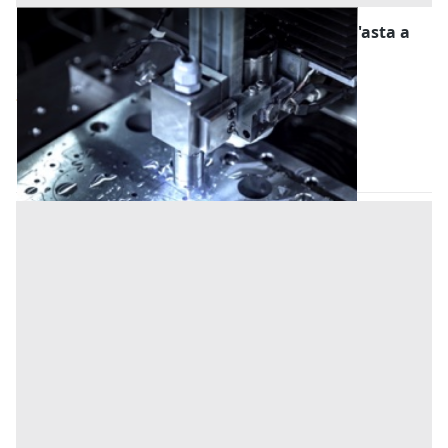
Macchine per la Lavorazione dei Metalli all'asta a
Livorno
Offerta minima
2.294 €
Livorno
(Livorno)
Codice asta:
8c2ba181
Asta chiusa