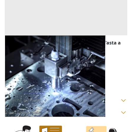
Macchine per la Lavorazione dei Metalli all'asta a
Livorno
Offerta minima
20.000 €
Livorno
(Livorno)
Codice asta:
AW3236026
Asta chiusa
Ricerche correlate
Ricerche correlate