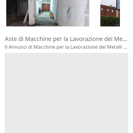
180.525 €
4.740 €
San Giulian
Pisa
(Pisa)
06/11/2026
27/10/2026
Aste di Macchine per la Lavorazione dei Metalli Livorno
6 Annunci di Macchine per la Lavorazione dei Metalli - Livorno