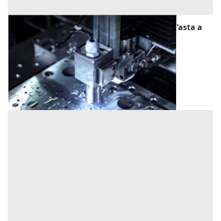
Macchine per la Lavorazione dei Metalli all'asta a
Livorno
Offerta minima
36.000 €
Livorno
(Livorno)
Codice asta:
AW3236025
Asta chiusa