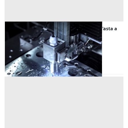
Macchine per la Lavorazione dei Metalli all'asta a
Livorno
Offerta minima
10.000 €
Livorno
(Livorno)
Codice asta:
AW3236032
Asta chiusa