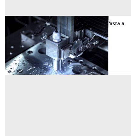
Macchine per la Lavorazione dei Metalli all'asta a
Livorno
Offerta minima
8.400 €
Livorno
(Livorno)
Codice asta:
AW3236030
Asta chiusa