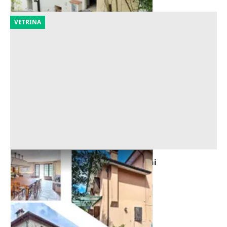
VETRINA
Asta Abitazioni con piscine e terreni
Offerta minima
879.814 €
Camaiore
(Lucca)
09/10/2026