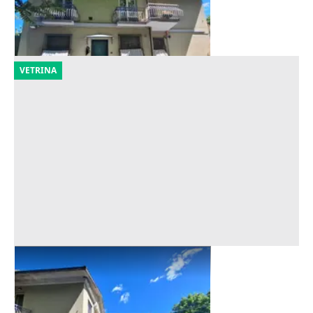
Genova
(Genova)
18/09/2026
VETRINA
Asta Appartamento al piano terra
Offerta minima
33.164 €
Genova
(Genova)