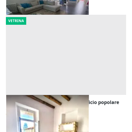
18/09/2026
VETRINA
Asta Monocamera e cantina in edificio popolare
Offerta minima
9.435 €
Bernareggio
(Monza e della Brianza)
14/09/2026