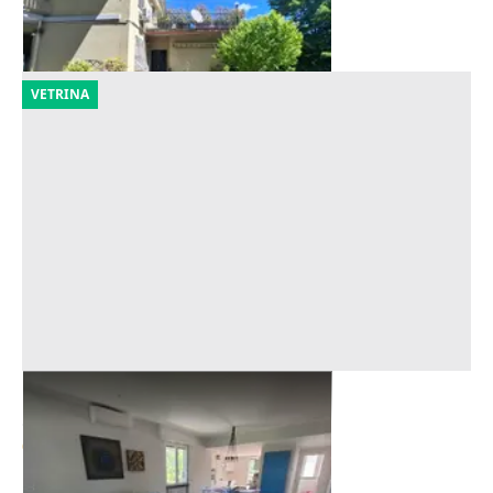
18/09/2026
VETRINA
Asta Appartamento al piano primo
Offerta minima
68.273 €
Genova
(Genova)