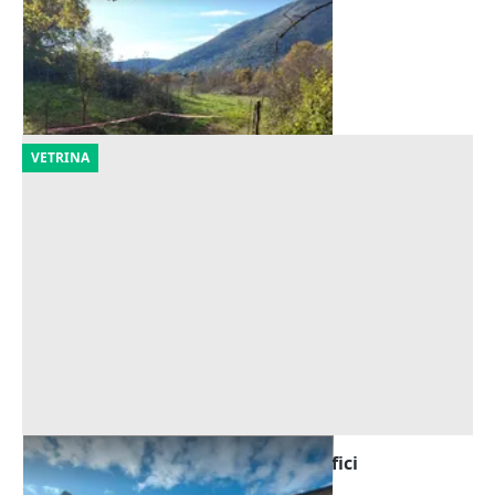
Offerta minima
363.558 €
Itri
(Latina)
25/09/2026
VETRINA
Asta Capannone industriale con uffici
Offerta minima