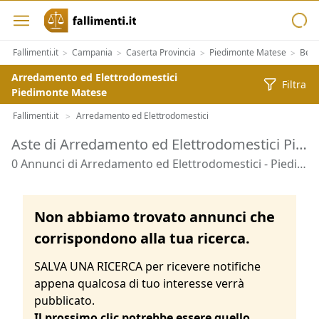
Fallimenti.it
Campania
Caserta Provincia
Piedimonte Matese
Beni
>
>
>
>
Arredamento ed Elettrodomestici
Filtra
Piedimonte Matese
Fallimenti.it
Arredamento ed Elettrodomestici
>
Aste di Arredamento ed Elettrodomestici Piedimonte Matese
0 Annunci di Arredamento ed Elettrodomestici - Piedimonte Matese
Non abbiamo trovato annunci che
corrispondono alla tua ricerca.
SALVA UNA RICERCA per ricevere notifiche
appena qualcosa di tuo interesse verrà
pubblicato.
Il prossimo clic potrebbe essere quello