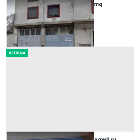
Asta Capannone artigianale di 347 mq
Offerta minima
162.750 €
Napoli
(Napoli)
19/10/2026
VETRINA
Asta Negozio con celle frigorifere e arredi su