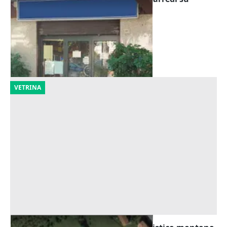
misura
Offerta minima
171.000 €
Formia
(Latina)
11/09/2026
VETRINA