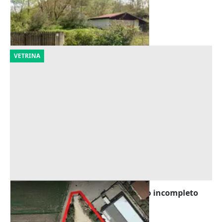
Torrice
(Frosinone)
14/10/2026
VETRINA
Asta Area edificabile con fabbricato incompleto
Offerta minima
16.000 €