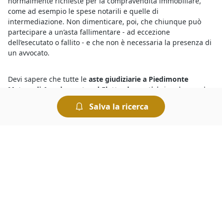
normalmente richieste per la compravendita immobiliare,
come ad esempio le spese notarili e quelle di
intermediazione. Non dimenticare, poi, che chiunque può
partecipare a un’asta fallimentare - ad eccezione
dell’esecutato o fallito - e che non è necessaria la presenza di
un avvocato.
Devi sapere che tutte le
aste giudiziarie a Piedimonte
Matese di Arredamento ed Elettrodomestici
si svolgono al
miglior offerente, ciò significa che si aggiudica il bene in
Salva la ricerca
vendita chi ha presentato l’offerta più elevata allo scadere
dell’asta. Le aste si possono svolgere fisicamente presso i
Tribunali oppure in modalità telematica. Nel caso delle aste
online è comodo fare un’offerta e rilanciare, ed esistono
anche sistemi automatizzati che permettono di fare rilanci in
modo automatico.
Partecipare alle
aste fallimentari di Arredamento ed
Elettrodomestici a Piedimonte Matese
è semplicissimo,
chiunque può prendervi parte ad eccezione del debitore, e le
regole di partecipazione sono incluse nell’avviso di vendita.