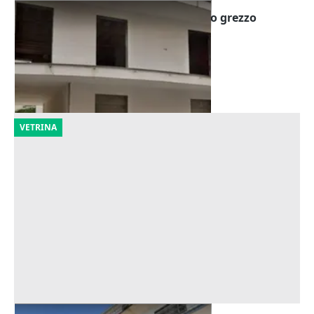
Asta Tre unità residenziali allo stato grezzo
Offerta minima
150.000 €
Casoria
(Napoli)
04/09/2026
VETRINA