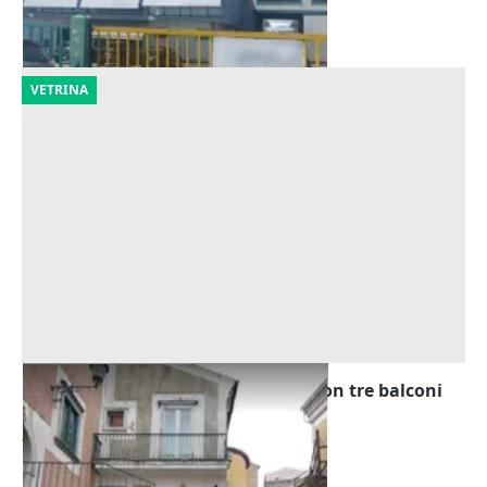
28/09/2026
VETRINA
Asta Appartamento su due livelli con tre balconi
Offerta minima
41.438 €
Castelnuovo di Conza
(Salerno)