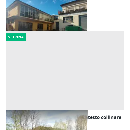
366.080 €
Itri
(Latina)
25/09/2026
VETRINA
Asta Appezzamento agricolo in contesto collinare
Offerta minima
17.797 €