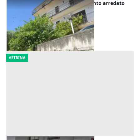
Asta Nuda proprietà di appartamento arredato
con terreno
Offerta minima
25.939 €
Villa Santa Lucia
(Frosinone)
22/09/2026
VETRINA