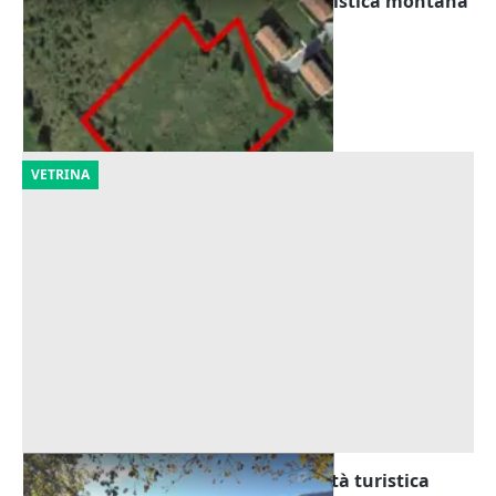
Asta Terreno edificabile in zona turistica montana
Offerta minima
265.780 €
Pescocostanzo
(L'Aquila)
29/01/2027
VETRINA
Asta Terreni agricoli con potenzialità turistica