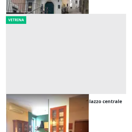
01/10/2026
VETRINA
Asta Appartamento e cantina in palazzo centrale
Offerta minima
80.040 €
Foggia
(Foggia)
25/09/2026