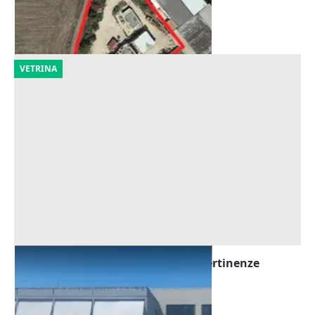
San Severo
(Foggia)
11/09/2026
VETRINA
Asta Capannone industriale con pertinenze
Offerta minima
626.250 €
Vasto
(Chieti)