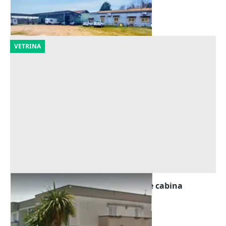
Roma
(Roma)
22/10/2026
VETRINA
Asta Edificio artigianale con uffici e cabina
elettrica
Offerta minima
374.250 €