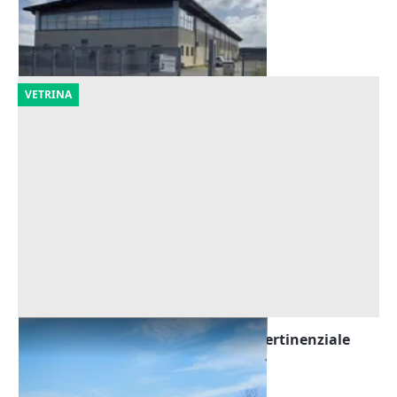
Laterza
(Taranto)
12/10/2026
VETRINA
Asta Capannone con uffici e area pertinenziale
Offerta minima
1.052.800 €