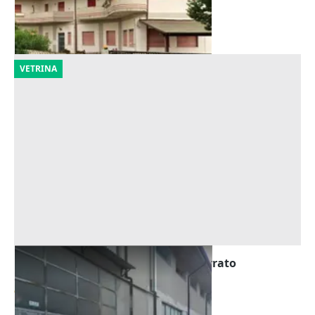
Corropoli
(Teramo)
01/10/2026
VETRINA
Asta Laboratorio al piano seminterrato
Offerta minima
94.043 €
Spezzano Albanese
(Cosenza)