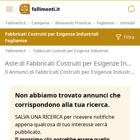
Fallimenti.it
Campania
Benevento Provincia
Foglianise
Immobiliar
>
>
>
>
Fabbricati Costruiti per Esigenze Industriali
Filtra
Foglianise
Fallimenti.it
Fabbricati Costruiti per Esigenze Industriali
>
Aste di Fabbricati Costruiti per Esigenze Industriali Foglianise
0 Annunci di Fabbricati Costruiti per Esigenze Industriali - Foglianise
Non abbiamo trovato annunci che
corrispondono alla tua ricerca.
SALVA UNA RICERCA per ricevere notifiche
appena qualcosa di tuo interesse verrà
pubblicato.
Il prossimo clic potrebbe essere quello