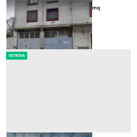
Asta Capannone artigianale di 347 mq
Offerta minima
162.750 €
Napoli
(Napoli)
19/10/2026
VETRINA