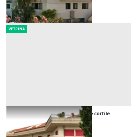
Corropoli
(Teramo)
01/10/2026
VETRINA
Asta Edificio artigianale con uffici e cortile
esclusivo
Offerta minima
394.500 €