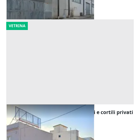
06/11/2026
VETRINA
Asta Edificio artigianale con alloggi e cortili privati
Offerta minima
956.250 €
Taranto
(Taranto)