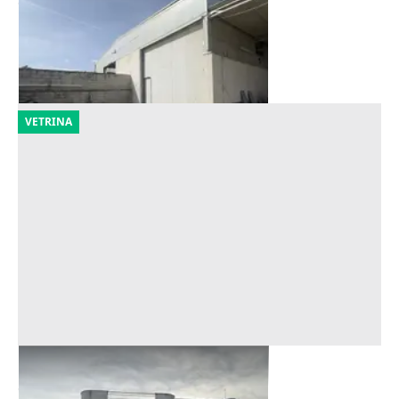
Offerta minima
143.438 €
Trani
(Barletta-Andria-Trani)
21/09/2026
VETRINA
Asta Capannone con uffici
Offerta minima