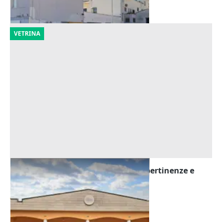
12/10/2026
VETRINA
Asta Stabilimento produttivo con pertinenze e
terreno
Offerta minima
706.299 €
Ceglie Messapica
(Brindisi)