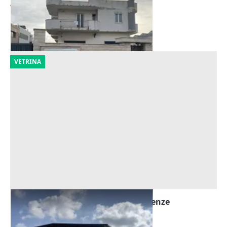
402.998 €
Bisceglie
(Barletta-Andria-Trani)
25/09/2026
VETRINA
Asta Capannone con uffici e pertinenze
Offerta minima
516.031 €