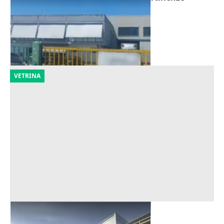
Offerta minima
626.250 €
Vasto
(Chieti)
28/09/2026
VETRINA
Asta Capannone con villino