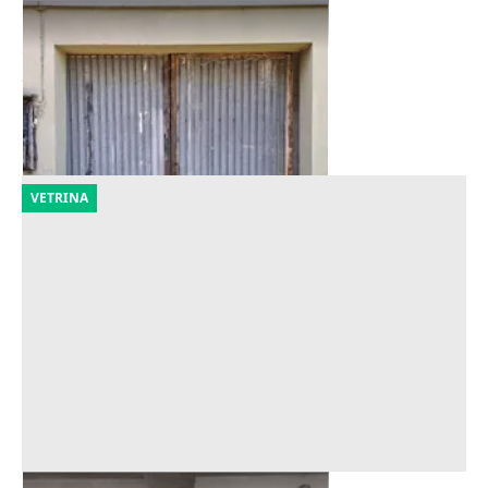
Asta Garage con pertinenze
Offerta minima
20.391 €
Genova
(Genova)
18/09/2026
VETRINA