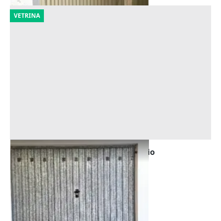
VETRINA
Asta Box auto sottostrada in edificio
polifunzionale
Offerta minima
13.000 €
Cingoli
(Macerata)
30/10/2026