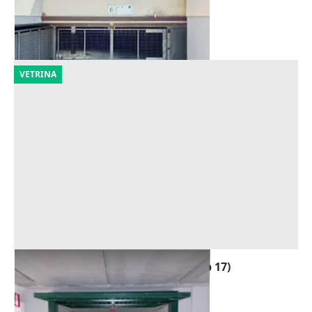
Forlì
(Forlì-Cesena)
09/10/2026
VETRINA
Asta Garage al piano interrato (sub 17)
Offerta minima
6.218 €