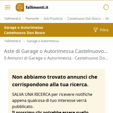
Fallimenti.it
Piemonte
Asti Provincia
Castelnuovo Don Bosco
Immob
>
>
>
>
Garage o Autorimessa
Filtra
Castelnuovo Don Bosco
Fallimenti.it
Garage o Autorimessa
>
Aste di Garage o Autorimessa Castelnuovo Don Bosco
0 Annunci di Garage o Autorimessa - Castelnuovo Don Bosco
Non abbiamo trovato annunci che
corrispondono alla tua ricerca.
SALVA UNA RICERCA per ricevere notifiche
appena qualcosa di tuo interesse verrà
pubblicato.
Il prossimo clic potrebbe essere quello