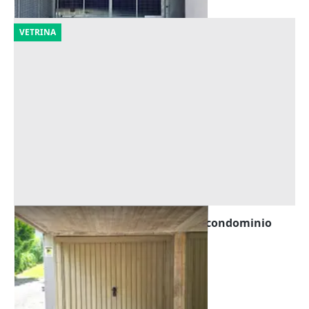
VETRINA
Asta Autorimessa seminterrata in condominio
Offerta minima
9.750 €
Meldola
(Forlì-Cesena)
21/09/2026