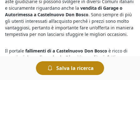
aste giudiziarie si possono svolgere in diversi Comuni italiani
e sicuramente riguardano anche la
vendita di Garage o
Autorimessa a Castelnuovo Don Bosco
. Sono sempre di più
gli utenti interessati all’acquisto perché i prezzi sono molto
vantaggiosi, pertanto è importante fare un’offerta in maniera
tempestiva per non lasciarsi sfuggire le migliori occasioni.
Il portale
fallimenti di a Castelnuovo Don Bosco
è ricco di
occasioni da cogliere al volo. I beni in vendita, infatti,
comprendono lotti provenienti da procedure fallimentari ed
Salva la ricerca
esecutive, e vengono proposti a prezzi nettamente inferiori
rispetto a quelli di mercato. Per comprare dai fallimenti è
necessario disporre una cauzione da versare prima
dell’offerta. Il giorno di svolgimento della gara presso il
Tribunale i partecipanti fanno un’offerta a partire dal prezzo
base. Chi presenta l’offerta più elevata si aggiudica il lotto.
Sono sempre più numerose le aste giudiziarie di diverse
tipologie di beni mobili ed immobili e per sapere dove si
svolgono le aste basta consultare gli annunci delle vendite
giudiziarie organizzate dai Tribunali. Tra queste, si trovano