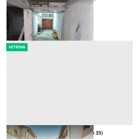
Offerta minima
4.740 €
Pisa
(Pisa)
27/10/2026
VETRINA
Asta Garage al piano interrato (sub 35)