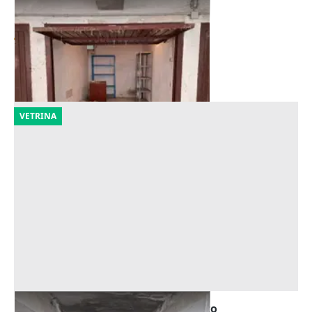
Asta Garage al piano interrato
Offerta minima
4.230 €
Varese
(Varese)
18/09/2026
VETRINA
Asta Deposito al piano seminterrato