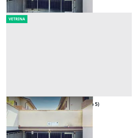
09/10/2026
VETRINA
Asta Garage al piano interrato (sub 5)
Offerta minima
6.218 €
Forlì
(Forlì-Cesena)
09/10/2026