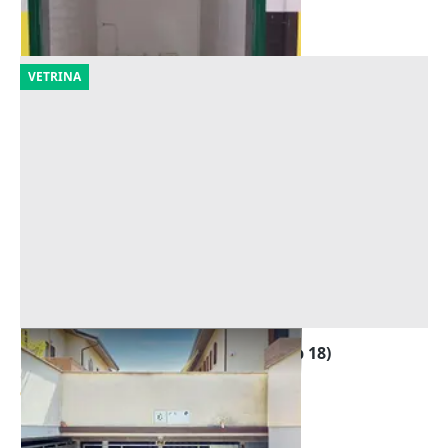
09/10/2026
VETRINA
Asta Garage al piano interrato (sub 18)
Offerta minima
9.088 €
Forlì
(Forlì-Cesena)