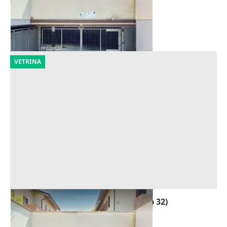
9.088 €
Forlì
(Forlì-Cesena)
09/10/2026
VETRINA
Asta Garage al piano interrato (sub 32)
Offerta minima
8.609 €