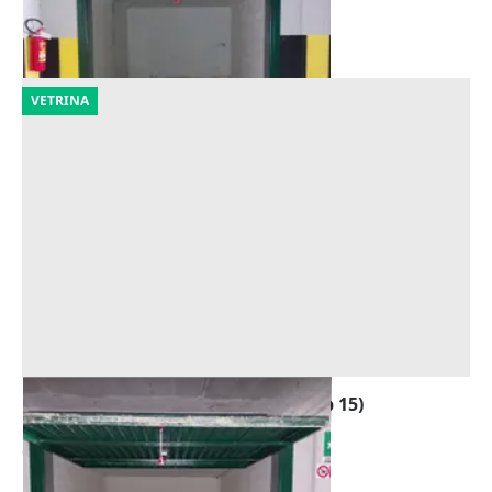
Forlì
(Forlì-Cesena)
09/10/2026
VETRINA
Asta Garage al piano interrato (sub 15)
Offerta minima
6.218 €
Forlì
(Forlì-Cesena)