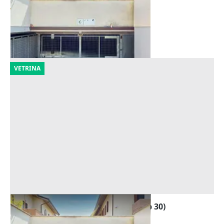
Offerta minima
7.174 €
Forlì
(Forlì-Cesena)
09/10/2026
VETRINA
Asta Garage al piano interrato (sub 30)
Offerta minima